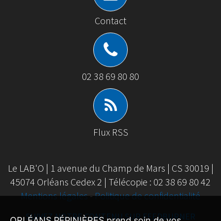
Contact
02 38 69 80 80
Flux RSS
Le LAB'O | 1 avenue du Champ de Mars | CS 30019 |
45074 Orléans Cedex 2 | Télécopie : 02 38 69 80 42
Mentions légales
-
Politique de confidentialité
SUIVEZ NOTRE CONTENU SUR FEEDBURNER
ORLÉANS PÉPINIÈRES prend soin de vos