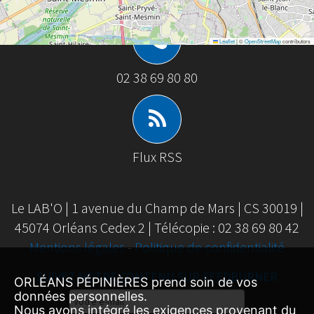
Leaflet
|
©
OpenStreetMap
contributors
02 38 69 80 80
Flux RSS
Le LAB'O | 1 avenue du Champ de Mars | CS 30019 |
45074 Orléans Cedex 2 | Télécopie : 02 38 69 80 42
Mentions légales
-
Politique de confidentialité
SUIVEZ NOTRE CONTENU SUR FEEDBURNER
ORLÉANS PÉPINIÈRES prend soin de vos
Email
données personnelles.
Nous avons intégré les exigences provenant du