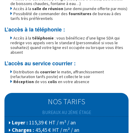
de boissons chaudes, fontaine à eau…)
Accès à la
salle de réunion
(une demi-journée offerte par mois)
Possibilité de commander des
fournitures
de bureau à des
tarifs très préférentiels
L’accès à la téléphonie :
Accès à la
téléphonie
: vous bénéficiez d’une ligne SDA qui
redirige vos appels vers le standard (personnalisé si vous le
souhaitez) quand votre ligne est occupée ou lorsque vous êtes
absent
L’accès au service courrier :
Distribution du
courrier
le matin, affranchissement
(refacturation tarifs poste) et collecte le soir
Réception
de vos
colis
en votre absence
NOS TARIFS
BUREAUX AU 2ÈME ÉTAGE
Loyer :
115,39 € HT / m² / an
Charges :
45,45 € HT / m² / an