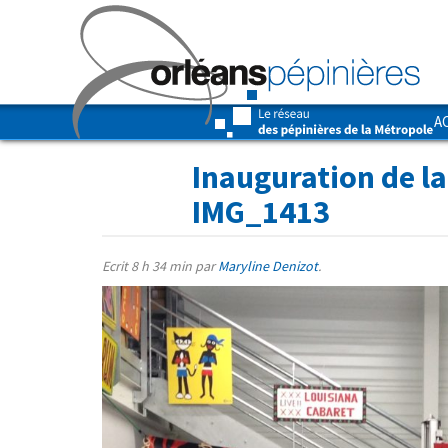
A
Inauguration de l
IMG_1413
Ecrit
8 h 34 min
par
Maryline Denizot
.