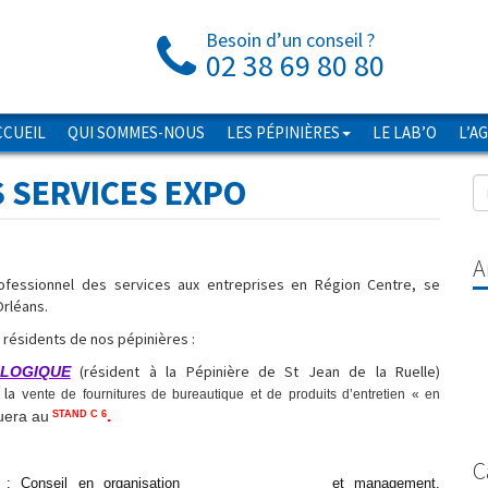
Besoin d’un conseil ?
02 38 69 80 80
CCUEIL
QUI SOMMES-NOUS
LES PÉPINIÈRES
LE LAB’O
L’A
 SERVICES EXPO
A
rofessionnel des services aux entreprises en Région Centre, se
Orléans.
résidents de nos pépinières :
(résident à la Pépinière de St Jean de la Ruelle)
OLOGIQUE
 la v
ente de fournitures de bureautique et de produits d’entretien « en
.
tuera au
STAND C 6
C
nnovation) : Conseil en organisation et management,