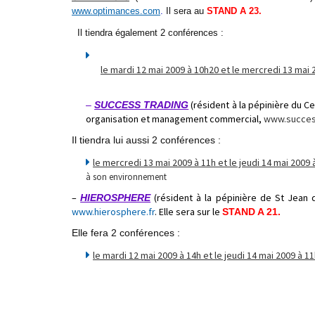
www.optimances.com
.
Il
sera au
STAND A 23.
Il tiendra également 2 conférences :
le mardi 12 mai 2009 à
10h20 et le mercredi 13 mai 
(résident à la pépinière du C
–
SUCCESS TRADING
organisation et management commercial,
www.success
Il tiendra lui aussi 2 conférences :
le mercredi 13 mai 2009 à 11h et le jeudi 14 mai 2009
à son environnement
–
(résident à la pépinière de St Jean
HIEROSPHERE
www.hierosphere.fr
. Elle sera sur le
STAND A 21.
Elle fera 2 conférences :
le mardi 12 mai 2009 à 14h et le jeudi 14 mai 2009 à 1