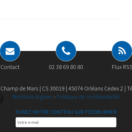
Contact
02 38 69 80 80
Flux RS
 Champ de Mars | CS 30019 | 45074 Orléans Cedex 2 | Tél
Mentions légales
-
Politique de confidentialité
SUIVEZ NOTRE CONTENU SUR FEEDBURNER
Email
Subscription