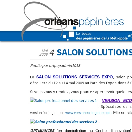
A
SALON SOLUTIONS
4
Mai
2009
Publié par orlpepadmin1013
Le
, salon p
SALON SOLUTIONS SERVICES EXPO
déroulera du 12 au 14 mai 2009 au Parc des Expositions à 
Si vous vous y rendez, vous pourrez apercevoir quelques 
-
VERSION EC
:
Spécialisée dans
.
Elle se si
version écologique »,
www.versionecologique.com
–
OPTIMANCES
(en domiciliation au Centre d'I