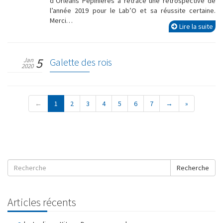
d’Orléans Pépinières a retracé une rétrospective de
l’année 2019 pour le Lab’O et sa réussite certaine.
Merci…
Lire la suite
5
Jan
Galette des rois
2020
←
1
2
3
4
5
6
7
→
»
Recherche
Articles récents