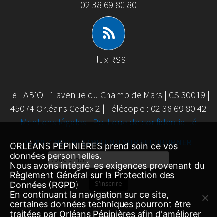
02 38 69 80 80
Flux RSS
Le LAB'O | 1 avenue du Champ de Mars | CS 30019 |
45074 Orléans Cedex 2 | Télécopie : 02 38 69 80 42
Mentions légales
-
Politique de confidentialité
SUIVEZ NOTRE CONTENU SUR FEEDBURNER
ORLÉANS PÉPINIÈRES prend soin de vos
données personnelles.
Email
Nous avons intégré les exigences provenant du
Subscription
Règlement Général sur la Protection des
S'inscrire
Données (RGPD)
En continuant la navigation sur ce site,
certaines données techniques pourront être
traitées par Orléans Pépinières afin d'améliorer