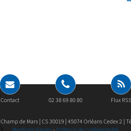
Contact
02 38 69 80 80
Flux RS
 Champ de Mars | CS 30019 | 45074 Orléans Cedex 2 | Tél
Mentions légales
-
Politique de confidentialité