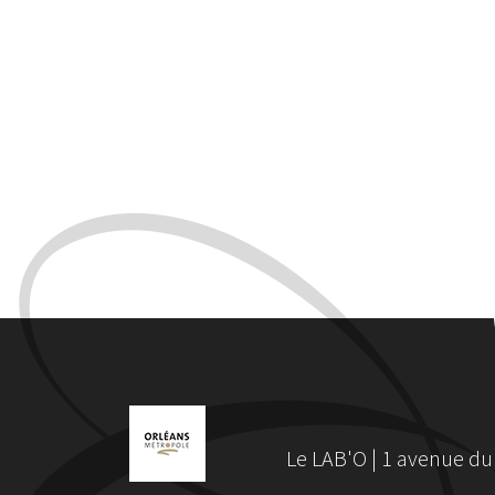
Le LAB'O | 1 avenue du