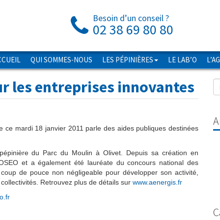
Besoin d’un conseil ?
02 38 69 80 80
CCUEIL
QUI SOMMES-NOUS
LES PÉPINIÈRES
LE LAB’O
L’A
r les entreprises innovantes
A
 ce mardi 18 janvier 2011 parle des aides publiques destinées
 pépinière du Parc du Moulin à Olivet. Depuis sa création en
d'OSEO et a également été lauréate du concours national des
 coup de pouce non négligeable pour développer son activité,
collectivités. Retrouvez plus de détails sur
www.aenergis.fr
.fr
C