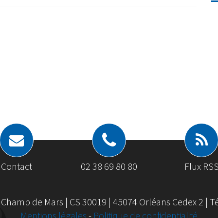
Contact
02 38 69 80 80
Flux RS
 Champ de Mars | CS 30019 | 45074 Orléans Cedex 2 | Tél
Mentions légales
-
Politique de confidentialité