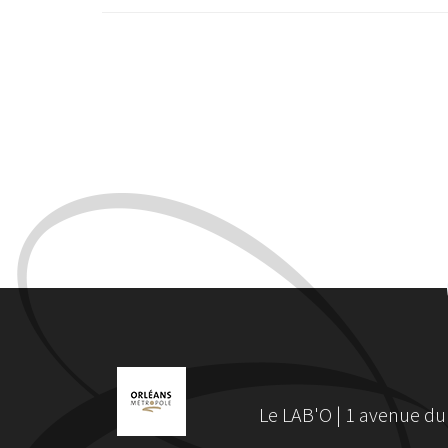
Le LAB'O | 1 avenue du