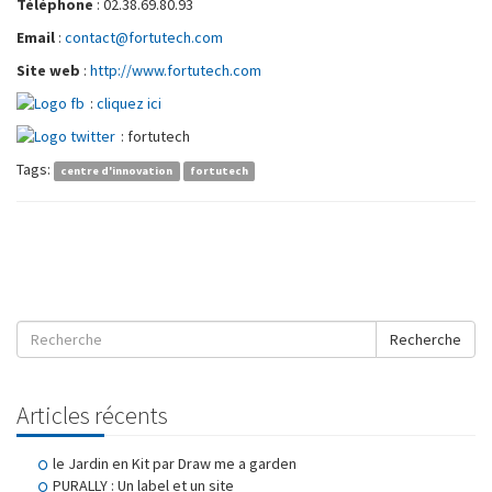
Téléphone
: 02.38.69.80.93
Email
:
contact@fortutech.com
Site web
:
http://www.fortutech.com
:
cliquez ici
: fortutech
Tags:
centre d'innovation
fortutech
Recherche
Articles récents
le Jardin en Kit par Draw me a garden
PURALLY : Un label et un site