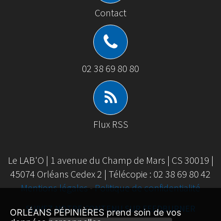
Contact
02 38 69 80 80
Flux RSS
Le LAB'O | 1 avenue du Champ de Mars | CS 30019 |
45074 Orléans Cedex 2 | Télécopie : 02 38 69 80 42
Mentions légales
-
Politique de confidentialité
SUIVEZ NOTRE CONTENU SUR FEEDBURNER
ORLÉANS PÉPINIÈRES prend soin de vos