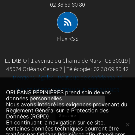
02 38 69 80 80
Flux RSS
Le LAB'O | 1 avenue du Champ de Mars | CS 30019 |
45074 Orléans Cedex 2 | Télécopie : 02 38 69 80 42
Mentions légales
-
Politique de confidentialité
SUIVEZ NOTRE CONTENU SUR FEEDBURNER
ORLÉANS PÉPINIÈRES prend soin de vos
données personnelles.
Email
Nous avons intégré les exigences provenant du
Subscription
Règlement Général sur la Protection des
S'inscrire
Données (RGPD)
En continuant la navigation sur ce site,
certaines données techniques pourront être
traitées par Orléans Pépinières afin d'améliorer