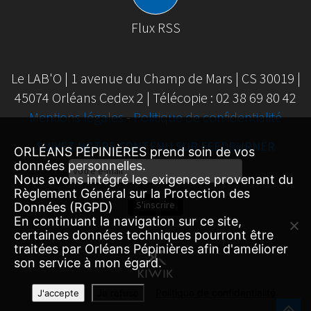
Flux RSS
Le LAB'O | 1 avenue du Champ de Mars | CS 30019 |
45074 Orléans Cedex 2 | Télécopie : 02 38 69 80 42
Mentions légales
-
Politique de confidentialité
SUIVEZ NOTRE CONTENU SUR FEEDBURNER
ORLÉANS PÉPINIÈRES prend soin de vos
Email
données personnelles.
Nous avons intégré les exigences provenant du
Subscription
Règlement Général sur la Protection des
S'inscrire
Données (RGPD)
En continuant la navigation sur ce site,
certaines données techniques pourront être
traitées par Orléans Pépinières afin d'améliorer
son service à mon égard.
Politique de confidentialité
J'accepte
Je refuse