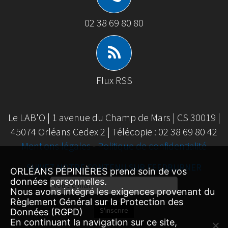
02 38 69 80 80
Flux RSS
Le LAB'O | 1 avenue du Champ de Mars | CS 30019 |
45074 Orléans Cedex 2 | Télécopie : 02 38 69 80 42
Mentions légales
-
Politique de confidentialité
SUIVEZ NOTRE CONTENU SUR FEEDBURNER
ORLÉANS PÉPINIÈRES prend soin de vos
données personnelles.
Email
Nous avons intégré les exigences provenant du
Subscription
Règlement Général sur la Protection des
S'inscrire
Données (RGPD)
En continuant la navigation sur ce site,