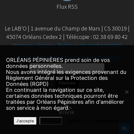
Flux RSS
Le LAB'O | 1 avenue du Champ de Mars | CS 30019 |
45074 Orléans Cedex 2 | Télécopie : 02 38 69 80 42
Mentions légales
-
Politique de confidentialité
SUIVEZ NOTRE CONTENU SUR FEEDBURNER
ORLÉANS PÉPINIÈRES prend soin de vos
données personnelles.
Email
Nous avons intégré les exigences provenant du
Subscription
Règlement Général sur la Protection des
S'inscrire
Données (RGPD)
En continuant la navigation sur ce site,
certaines données techniques pourront être
traitées par Orléans Pépinières afin d'améliorer
son service à mon égard.
Politique de confidentialité
J'accepte
Je refuse