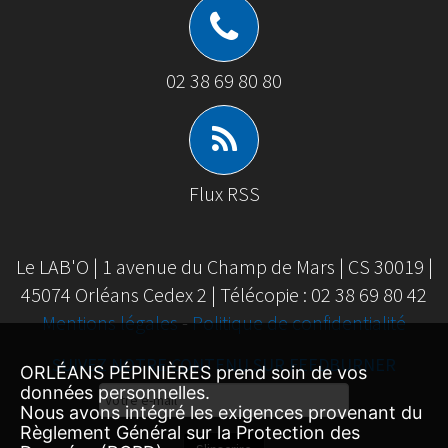
02 38 69 80 80
Flux RSS
Le LAB'O | 1 avenue du Champ de Mars | CS 30019 |
45074 Orléans Cedex 2 | Télécopie : 02 38 69 80 42
Mentions légales
-
Politique de confidentialité
SUIVEZ NOTRE CONTENU SUR FEEDBURNER
ORLÉANS PÉPINIÈRES prend soin de vos
données personnelles.
Email
Nous avons intégré les exigences provenant du
Subscription
Règlement Général sur la Protection des