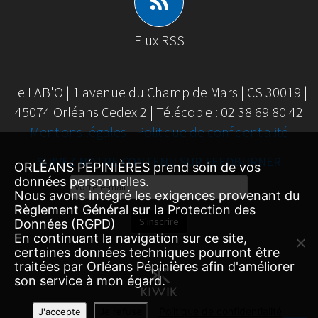
Flux RSS
Le LAB'O | 1 avenue du Champ de Mars | CS 30019 |
45074 Orléans Cedex 2 | Télécopie : 02 38 69 80 42
Mentions légales
-
Politique de confidentialité
SUIVEZ NOTRE CONTENU SUR FEEDBURNER
ORLÉANS PÉPINIÈRES prend soin de vos
Email
données personnelles.
Nous avons intégré les exigences provenant du
Subscription
Règlement Général sur la Protection des
S'inscrire
Données (RGPD)
En continuant la navigation sur ce site,
certaines données techniques pourront être
traitées par Orléans Pépinières afin d'améliorer
son service à mon égard.
Politique de confidentialité
J'accepte
Je refuse