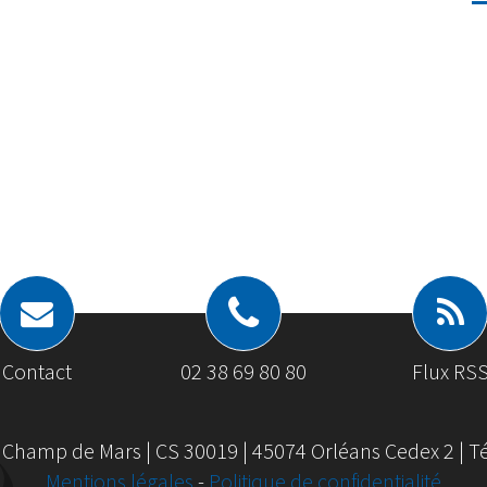
Contact
02 38 69 80 80
Flux RS
 Champ de Mars | CS 30019 | 45074 Orléans Cedex 2 | Tél
Mentions légales
-
Politique de confidentialité