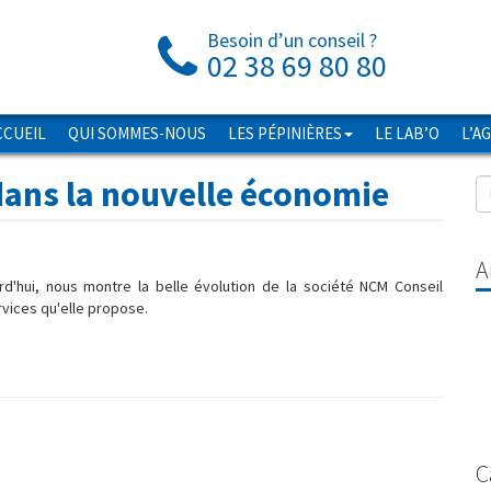
Besoin d’un conseil ?
02 38 69 80 80
CCUEIL
QUI SOMMES-NOUS
LES PÉPINIÈRES
LE LAB’O
L’A
dans la nouvelle économie
A
urd'hui, nous montre la belle évolution de la société NCM Conseil
ervices qu'elle propose.
C