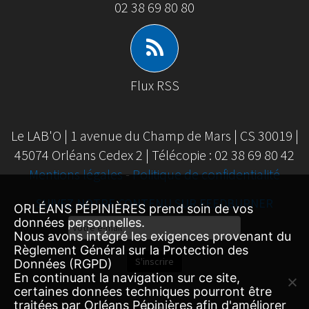
02 38 69 80 80
Flux RSS
Le LAB'O | 1 avenue du Champ de Mars | CS 30019 |
45074 Orléans Cedex 2 | Télécopie : 02 38 69 80 42
Mentions légales
-
Politique de confidentialité
SUIVEZ NOTRE CONTENU SUR FEEDBURNER
ORLÉANS PÉPINIÈRES prend soin de vos
données personnelles.
Email
Nous avons intégré les exigences provenant du
Subscription
Règlement Général sur la Protection des
S'inscrire
Données (RGPD)
En continuant la navigation sur ce site,
certaines données techniques pourront être
traitées par Orléans Pépinières afin d'améliorer