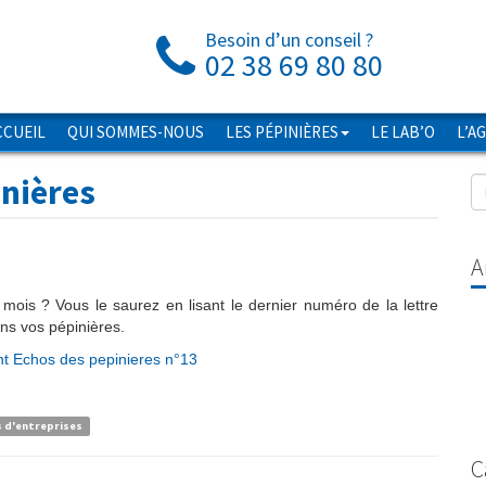
Besoin d’un conseil ?
02 38 69 80 80
CCUEIL
QUI SOMMES-NOUS
LES PÉPINIÈRES
LE LAB’O
L’A
inières
A
mois ? Vous le saurez en lisant le dernier numéro de la lettre
ns vos pépinières.
t Echos des pepinieres n°13
s d'entreprises
C