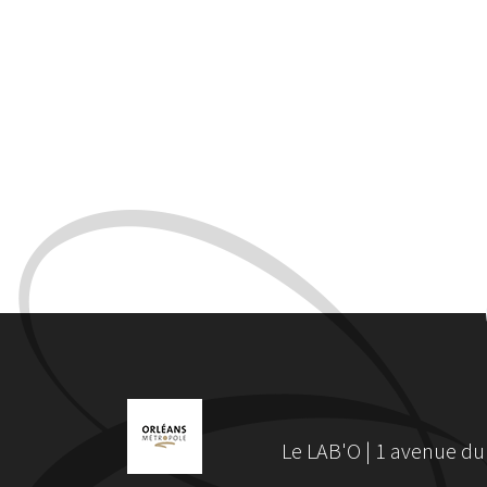
Le LAB'O | 1 avenue du