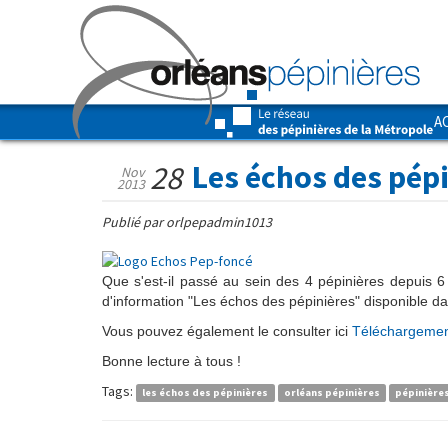
A
Les échos des pép
28
Nov
2013
Publié par orlpepadmin1013
Que s'est-il passé au sein des 4 pépinières depuis 6 
d'information "Les échos des pépinières" disponible da
Vous pouvez également le consulter ici
Téléchargemen
Bonne lecture à tous !
Tags:
les échos des pépinières
orléans pépinières
pépinière