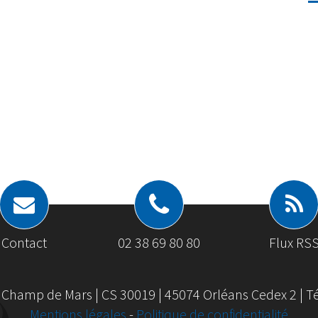
Contact
02 38 69 80 80
Flux RS
 Champ de Mars | CS 30019 | 45074 Orléans Cedex 2 | Tél
Mentions légales
-
Politique de confidentialité