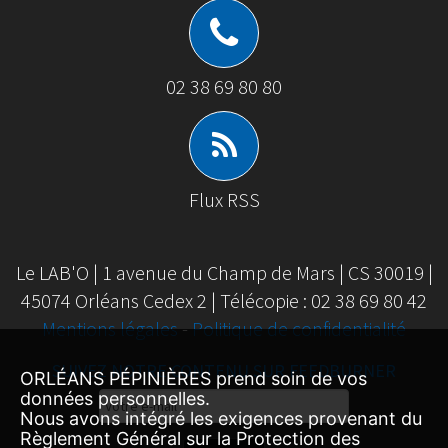
02 38 69 80 80
Flux RSS
Le LAB'O | 1 avenue du Champ de Mars | CS 30019 |
45074 Orléans Cedex 2 | Télécopie : 02 38 69 80 42
Mentions légales
-
Politique de confidentialité
SUIVEZ NOTRE CONTENU SUR FEEDBURNER
ORLÉANS PÉPINIÈRES prend soin de vos
données personnelles.
Email
Nous avons intégré les exigences provenant du
Subscription
Règlement Général sur la Protection des