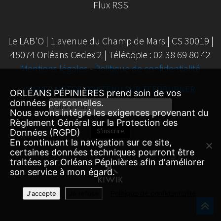
Flux RSS
Le LAB'O | 1 avenue du Champ de Mars | CS 30019 |
45074 Orléans Cedex 2 | Télécopie : 02 38 69 80 42
Mentions légales
-
Politique de confidentialité
SUIVEZ NOTRE CONTENU SUR FEEDBURNER
ORLÉANS PÉPINIÈRES prend soin de vos
Email
données personnelles.
Nous avons intégré les exigences provenant du
Subscription
Règlement Général sur la Protection des
S'inscrire
Données (RGPD)
En continuant la navigation sur ce site,
certaines données techniques pourront être
traitées par Orléans Pépinières afin d'améliorer
son service à mon égard.
Politique de confidentialité
J'accepte
Je refuse