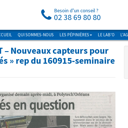
Besoin d’un conseil ?
02 38 69 80 80
CCUEIL
QUI SOMMES-NOUS
LES PÉPINIÈRES
LE LAB’O
L’A
T – Nouveaux capteurs pour
és
» rep du 160915-seminaire