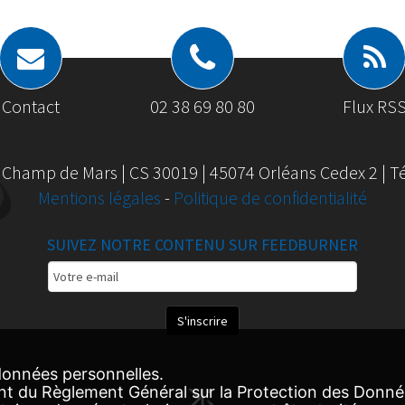
Contact
02 38 69 80 80
Flux RS
 Champ de Mars | CS 30019 | 45074 Orléans Cedex 2 | Tél
Mentions légales
-
Politique de confidentialité
SUIVEZ NOTRE CONTENU SUR FEEDBURNER
Email
Subscription
S'inscrire
onnées personnelles.
nt du Règlement Général sur la Protection des Donn