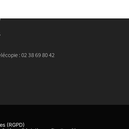
S
écopie : 02 38 69 80 42
ées (RGPD)