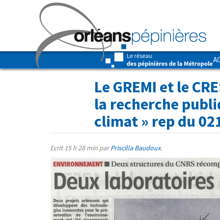
A
Le GREMI et le CRE
la recherche publ
climat
» rep du 02
Ecrit
15 h 28 min
par
Priscilla Baudoux
.