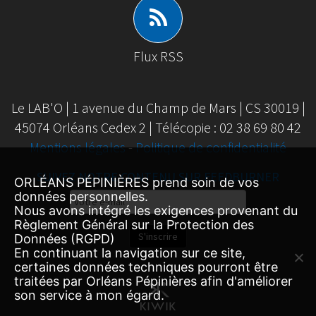
Flux RSS
Le LAB'O | 1 avenue du Champ de Mars | CS 30019 |
45074 Orléans Cedex 2 | Télécopie : 02 38 69 80 42
Mentions légales
-
Politique de confidentialité
SUIVEZ NOTRE CONTENU SUR FEEDBURNER
ORLÉANS PÉPINIÈRES prend soin de vos
données personnelles.
Email
Nous avons intégré les exigences provenant du
Subscription
Règlement Général sur la Protection des
S'inscrire
Données (RGPD)
En continuant la navigation sur ce site,
certaines données techniques pourront être
traitées par Orléans Pépinières afin d'améliorer
son service à mon égard.