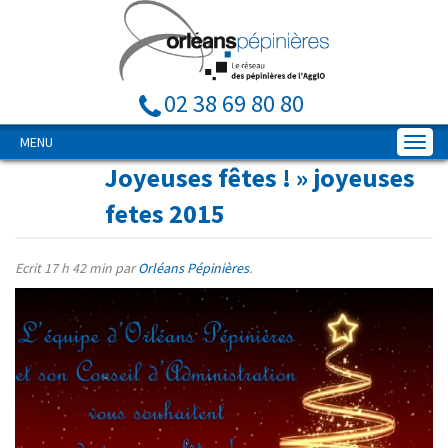
02 38 69 80 80
MENU
Joyeuses fêtes !
» joyeuses
fetes 2015
Ecrit
17 h 42 min
par
Orléans Pépinières
.