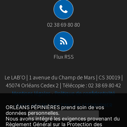
02 38 69 80 80
Flux RSS
Le LAB'O | 1 avenue du Champ de Mars | CS 30019 |
45074 Orléans Cedex 2 | Télécopie : 02 38 69 80 42
Mentions légales
-
Politique de confidentialité
SUIVEZ NOTRE CONTENU SUR FEEDBURNER
ORLÉANS PÉPINIÈRES prend soin de vos
données personnelles.
Email
Nous avons intégré les exigences provenant du
Subscription
Règlement Général sur la Protection des