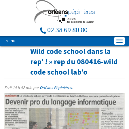
02 38 69 80 80
MENU
Wild code school dans la
rep’ !
» rep du 080416-wild
code school lab’o
Ecrit
14 h 42 min
par
Orléans Pépinières
.