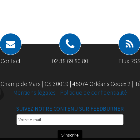
Contact
02 38 69 80 80
Flux RS
 Champ de Mars | CS 30019 | 45074 Orléans Cedex 2 | Tél
Mentions légales
-
Politique de confidentialité
SUIVEZ NOTRE CONTENU SUR FEEDBURNER
Email
Subscription
S'inscrire