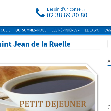
Besoin d’un conseil ?
02 38 69 80 80
CCUEIL
QUI SOMMES-NOUS
LES PÉPINIÈRES
LE LAB’O
L’A
aint Jean de la Ruelle
A
C