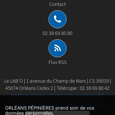
Contact
02 38 69 80 80
Flux RSS
Le LAB'O | 1 avenue du Champ de Mars | CS 30019 |
45074 Orléans Cedex 2 | Télécopie : 02 38 69 80 42
Mentions légales
-
Politique de confidentialité
SUIVEZ NOTRE CONTENU SUR FEEDBURNER
ORLÉANS PÉPINIÈRES prend soin de vos
données personnelles.
Email