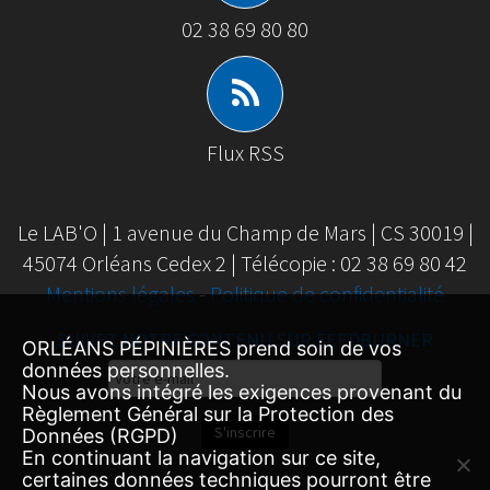
02 38 69 80 80
Flux RSS
Le LAB'O | 1 avenue du Champ de Mars | CS 30019 |
45074 Orléans Cedex 2 | Télécopie : 02 38 69 80 42
Mentions légales
-
Politique de confidentialité
SUIVEZ NOTRE CONTENU SUR FEEDBURNER
ORLÉANS PÉPINIÈRES prend soin de vos
données personnelles.
Email
Nous avons intégré les exigences provenant du
Subscription
Règlement Général sur la Protection des
S'inscrire
Données (RGPD)
En continuant la navigation sur ce site,
certaines données techniques pourront être