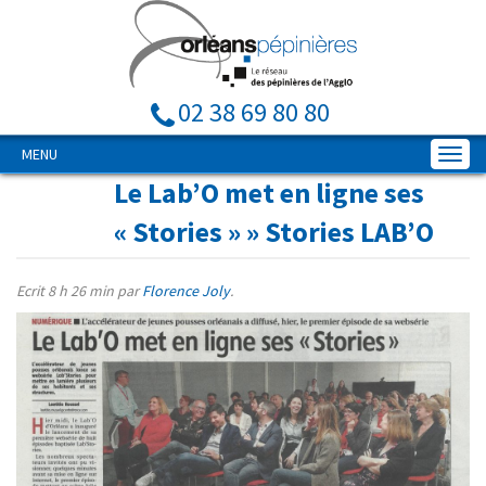
02 38 69 80 80
MENU
Le Lab’O met en ligne ses
« Stories »
» Stories LAB’O
Ecrit
8 h 26 min
par
Florence Joly
.