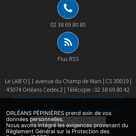
02 38 69 80 80
Flux RSS
Le LAB'O | 1 avenue du Champ de Mars | CS 30019 |
45074 Orléans Cedex 2 | Télécopie : 02 38 69 80 42
Mentions légales
-
Politique de confidentialité
SUIVEZ NOTRE CONTENU SUR FEEDBURNER
ORLÉANS PÉPINIÈRES prend soin de vos
données personnelles.
Email
Nous avons intégré les exigences provenant du
Subscription
Règlement Général sur la Protection des