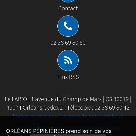
Contact
02 38 69 80 80
Flux RSS
Le LAB'O | 1 avenue du Champ de Mars | CS 30019 |
45074 Orléans Cedex 2 | Télécopie : 02 38 69 80 42
Mentions légales
-
Politique de confidentialité
SUIVEZ NOTRE CONTENU SUR FEEDBURNER
ORLÉANS PÉPINIÈRES prend soin de vos