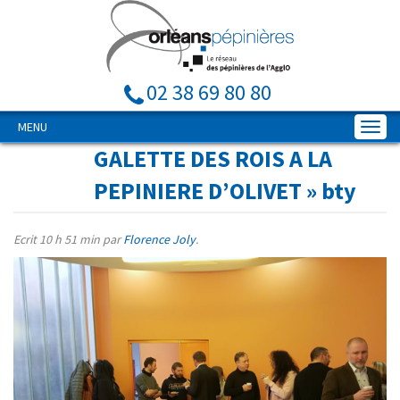
02 38 69 80 80
MENU
GALETTE DES ROIS A LA
PEPINIERE D’OLIVET
» bty
Ecrit
10 h 51 min
par
Florence Joly
.