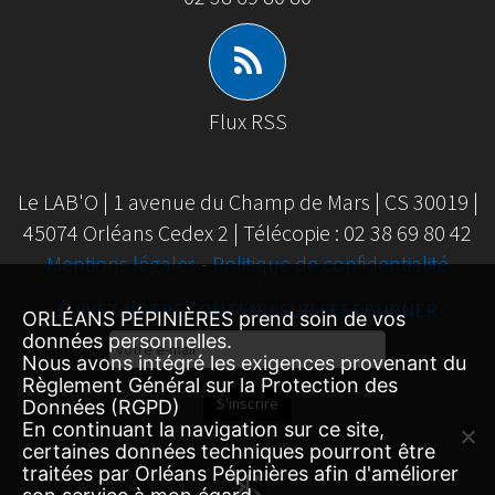
Flux RSS
Le LAB'O | 1 avenue du Champ de Mars | CS 30019 |
45074 Orléans Cedex 2 | Télécopie : 02 38 69 80 42
Mentions légales
-
Politique de confidentialité
SUIVEZ NOTRE CONTENU SUR FEEDBURNER
ORLÉANS PÉPINIÈRES prend soin de vos
Email
données personnelles.
Nous avons intégré les exigences provenant du
Subscription
Règlement Général sur la Protection des
S'inscrire
Données (RGPD)
En continuant la navigation sur ce site,
certaines données techniques pourront être
traitées par Orléans Pépinières afin d'améliorer