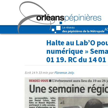
A
Halte au Lab’O po
numérique
» Sema
01 19. RC du 14 01
Ecrit
14 h 33 min
par
Florence Joly
.