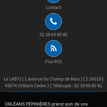
Contact
02 38 69 80 80
Flux RSS
Le LAB'O | 1 avenue du Champ de Mars | CS 30019 |
45074 Orléans Cedex 2 | Télécopie : 02 38 69 80 42
Mentions légales
-
Politique de confidentialité
SUIVEZ NOTRE CONTENU SUR FEEDBURNER
ORLÉANS PÉPINIÈRES prend soin de vos