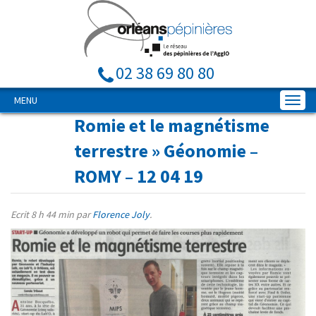
02 38 69 80 80
MENU
Romie et le magnétisme
terrestre
» Géonomie –
ROMY – 12 04 19
Ecrit
8 h 44 min
par
Florence Joly
.