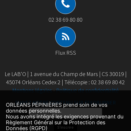
02 38 69 80 80
Flux RSS
Le LAB'O | 1 avenue du Champ de Mars | CS 30019 |
45074 Orléans Cedex 2 | Télécopie : 02 38 69 80 42
Mentions légales
-
Politique de confidentialité
SUIVEZ NOTRE CONTENU SUR FEEDBURNER
ORLÉANS PÉPINIÈRES prend soin de vos
données personnelles.
Email
Nous avons intégré les exigences provenant du
Subscription
Règlement Général sur la Protection des
S'inscrire
Données (RGPD)