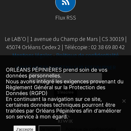
Flux RSS
Le LAB'O | 1 avenue du Champ de Mars | CS 30019 |
45074 Orléans Cedex 2 | Télécopie : 02 38 69 80 42
Mentions légales
-
Politique de confidentialité
SUIVEZ NOTRE CONTENU SUR FEEDBURNER
ORLÉANS PÉPINIÈRES prend soin de vos
données personnelles.
Email
Nous avons intégré les exigences provenant du
Subscription
Règlement Général sur la Protection des
S'inscrire
Données (RGPD)
En continuant la navigation sur ce site,
certaines données techniques pourront être
traitées par Orléans Pépinières afin d'améliorer
son service à mon égard.
Politique de confidentialité
J'accepte
Je refuse