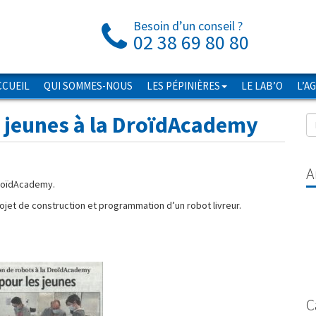
Besoin d’un conseil ?
02 38 69 80 80
CCUEIL
QUI SOMMES-NOUS
LES PÉPINIÈRES
LE LAB’O
L’A
s jeunes à la DroïdAcademy
A
 DroïdAcademy.
projet de construction et programmation d’un robot livreur.
C