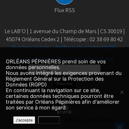
Flux RSS
Le LAB'O | 1 avenue du Champ de Mars | CS 30019 |
45074 Orléans Cedex 2 | Télécopie : 02 38 69 80 42
Mentions légales
-
Politique de confidentialité
SUIVEZ NOTRE CONTENU SUR FEEDBURNER
ORLÉANS PÉPINIÈRES prend soin de vos
données personnelles.
Email
Nous avons intégré les exigences provenant du
Subscription
Règlement Général sur la Protection des
S'inscrire
Données (RGPD)
En continuant la navigation sur ce site,
certaines données techniques pourront être
traitées par Orléans Pépinières afin d'améliorer
son service à mon égard.
Politique de confidentialité
J'accepte
Je refuse