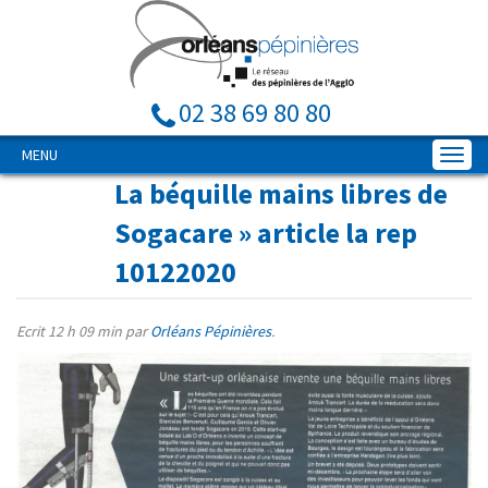
02 38 69 80 80
MENU
La béquille mains libres de
Sogacare
» article la rep
10122020
Ecrit
12 h 09 min
par
Orléans Pépinières
.