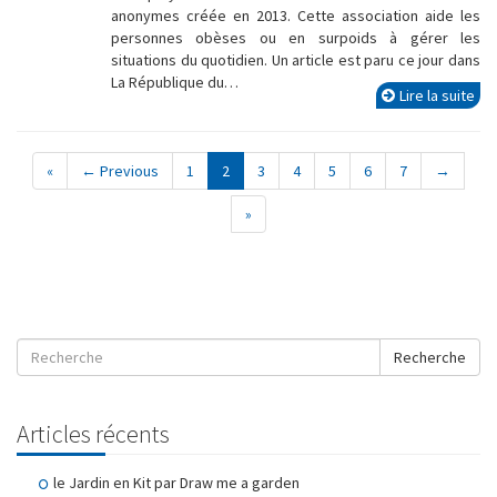
anonymes créée en 2013. Cette association aide les
personnes obèses ou en surpoids à gérer les
situations du quotidien. Un article est paru ce jour dans
La République du…
Lire la suite
«
← Previous
1
2
3
4
5
6
7
→
»
Recherche
Articles récents
le Jardin en Kit par Draw me a garden