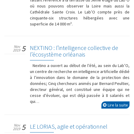
faisant référence à la terrasse du 5ème étage du Lab’O
où nous pouvons observer la Loire mais aussi la
Cathédrale Sainte Croix. Le Lab’O compte près de
cinquante-six structures hébergées avec une
superficie de 14 000 m².
5
Nov
NEXTINO : l’intelligence collective de
2019
l’écosystème orléanais
Nextino a ouvert au début de l’été, au sein du Lab’O,
un centre de recherche en intelligence artificielle dédié
à l’innovation dans le domaine de la protection des
données; Cinq chercheurs animés par Bernard Peultier,
directeur général, ont constitué une équipe qui ne
cesse d’évoluer, qui est déjà passée à 8 salariés et
qui…
Lire la suite
5
Nov
LE LORIAS, agile et opérationnel
2019