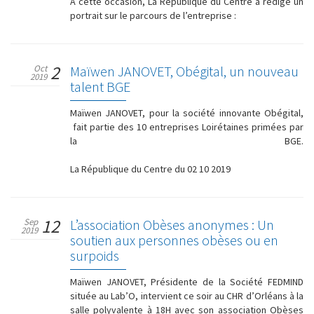
A cette occasion, La République du Centre a rédigé un
portrait sur le parcours de l’entreprise :
2
Oct
Maïwen JANOVET, Obégital, un nouveau
2019
talent BGE
Maïwen JANOVET, pour la société innovante Obégital,
fait partie des 10 entreprises Loirétaines primées par
la BGE.
La République du Centre du 02 10 2019
12
Sep
L’association Obèses anonymes : Un
2019
soutien aux personnes obèses ou en
surpoids
Maïwen JANOVET, Présidente de la Société FEDMIND
située au Lab’O, intervient ce soir au CHR d’Orléans à la
salle polyvalente à 18H avec son association Obèses