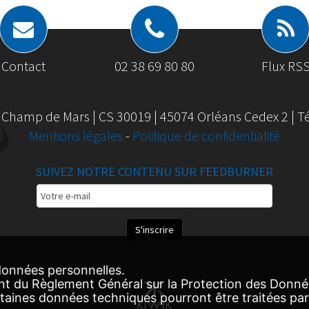
Contact
02 38 69 80 80
Flux RS
 Champ de Mars | CS 30019 | 45074 Orléans Cedex 2 | Tél
Mentions légales
-
Politique de confidentialité
SUIVEZ NOTRE CONTENU SUR FEEDBURNER
Email
Subscription
S'inscrire
onnées personnelles.
nt du Règlement Général sur la Protection des Donn
ertaines données techniques pourront être traitées par