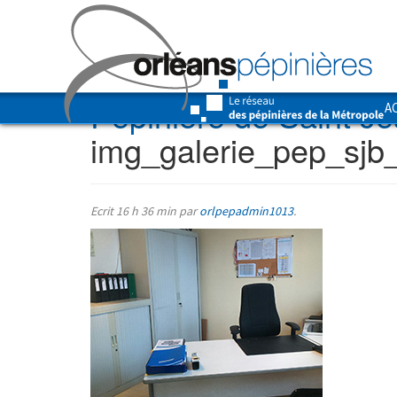
Pépinière de Saint J
A
img_galerie_pep_sjb
Ecrit
16 h 36 min
par
orlpepadmin1013
.