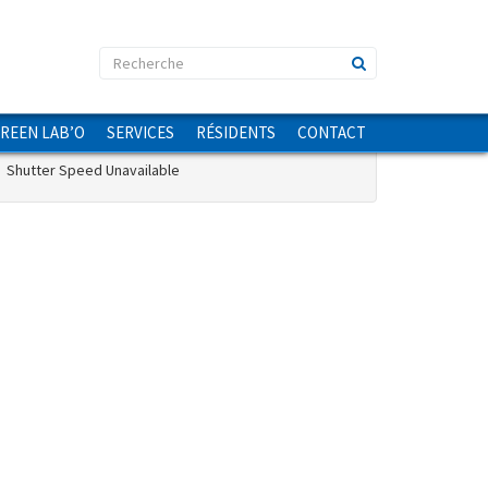
Information de l'image
GREEN LAB’O
SERVICES
RÉSIDENTS
CONTACT
Shutter Speed Unavailable