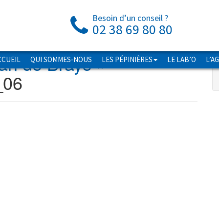
Besoin d’un conseil ?
02 38 69 80 80
ean de Braye
»
CCUEIL
QUI SOMMES-NOUS
LES PÉPINIÈRES
LE LAB’O
L’A
_06