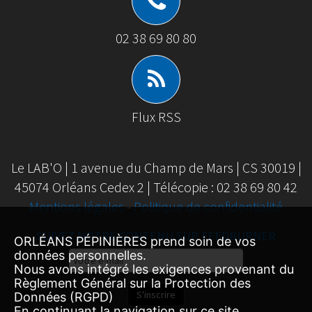
02 38 69 80 80
Flux RSS
Le LAB'O | 1 avenue du Champ de Mars | CS 30019 |
45074 Orléans Cedex 2 | Télécopie : 02 38 69 80 42
Mentions légales
-
Politique de confidentialité
SUIVEZ NOTRE CONTENU SUR FEEDBURNER
ORLÉANS PÉPINIÈRES prend soin de vos
données personnelles.
Email
Nous avons intégré les exigences provenant du
Subscription
Règlement Général sur la Protection des
S'inscrire
Données (RGPD)
En continuant la navigation sur ce site,