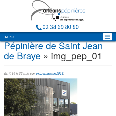
02 38 69 80 80
MENU
Pépinière de Saint Jean
de Braye
» img_pep_01
Ecrit
16 h 35 min
par
orlpepadmin1013
.