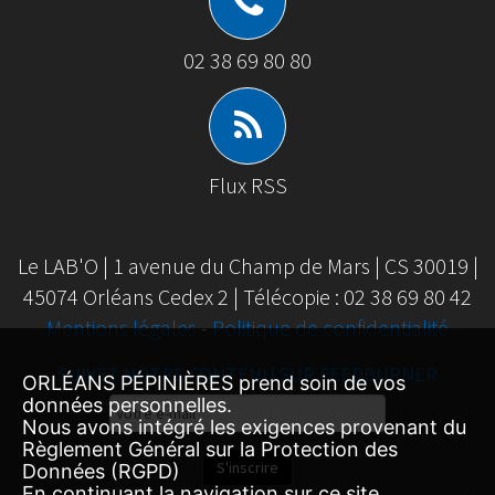
02 38 69 80 80
Flux RSS
Le LAB'O | 1 avenue du Champ de Mars | CS 30019 |
45074 Orléans Cedex 2 | Télécopie : 02 38 69 80 42
Mentions légales
-
Politique de confidentialité
SUIVEZ NOTRE CONTENU SUR FEEDBURNER
ORLÉANS PÉPINIÈRES prend soin de vos
données personnelles.
Email
Nous avons intégré les exigences provenant du
Subscription
Règlement Général sur la Protection des
S'inscrire
Données (RGPD)
En continuant la navigation sur ce site,