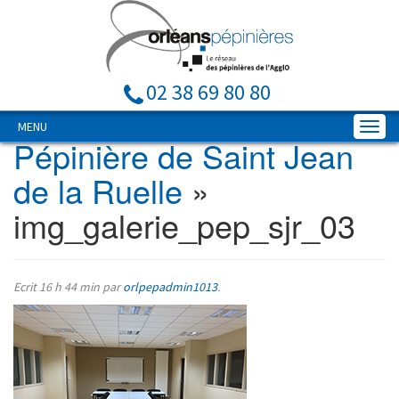
02 38 69 80 80
MENU
Pépinière de Saint Jean
de la Ruelle
»
img_galerie_pep_sjr_03
Ecrit
16 h 44 min
par
orlpepadmin1013
.