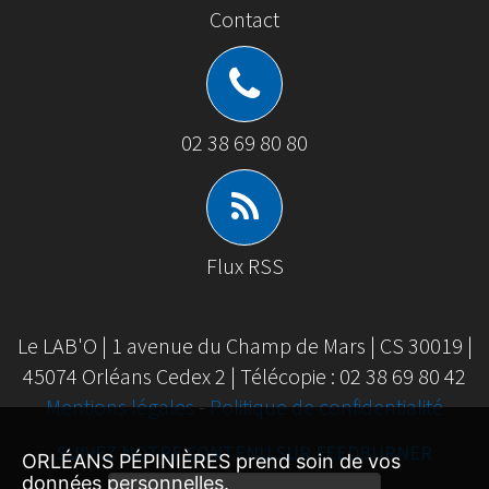
Contact
02 38 69 80 80
Flux RSS
Le LAB'O | 1 avenue du Champ de Mars | CS 30019 |
45074 Orléans Cedex 2 | Télécopie : 02 38 69 80 42
Mentions légales
-
Politique de confidentialité
SUIVEZ NOTRE CONTENU SUR FEEDBURNER
ORLÉANS PÉPINIÈRES prend soin de vos
données personnelles.
Email