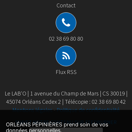
Contact
02 38 69 80 80
Flux RSS
Le LAB'O | 1 avenue du Champ de Mars | CS 30019 |
45074 Orléans Cedex 2 | Télécopie : 02 38 69 80 42
Mentions légales
-
Politique de confidentialité
SUIVEZ NOTRE CONTENU SUR FEEDBURNER
ORLÉANS PÉPINIÈRES prend soin de vos
données personnelles.
Email