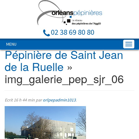
02 38 69 80 80
MENU
Pépinière de Saint Jean
de la Ruelle
»
img_galerie_pep_sjr_06
Ecrit
16 h 44 min
par
orlpepadmin1013
.