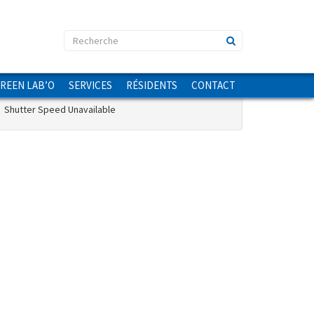
Information de l'image
GREEN LAB’O
SERVICES
RÉSIDENTS
CONTACT
Shutter Speed Unavailable