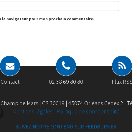
s le navigateur pour mon prochain commentaire.
Contact
02 38 69 80 80
Flux RS
 Champ de Mars | CS 30019 | 45074 Orléans Cedex 2 | Tél
Mentions légales
-
Politique de confidentialité
SUIVEZ NOTRE CONTENU SUR FEEDBURNER