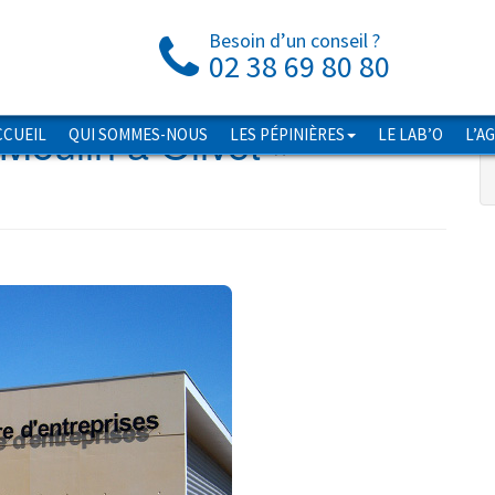
Besoin d’un conseil ?
02 38 69 80 80
Moulin à Olivet
»
CCUEIL
QUI SOMMES-NOUS
LES PÉPINIÈRES
LE LAB’O
L’A