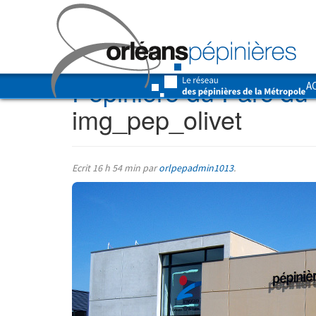
Pépinière du Parc du 
A
img_pep_olivet
Ecrit
16 h 54 min
par
orlpepadmin1013
.