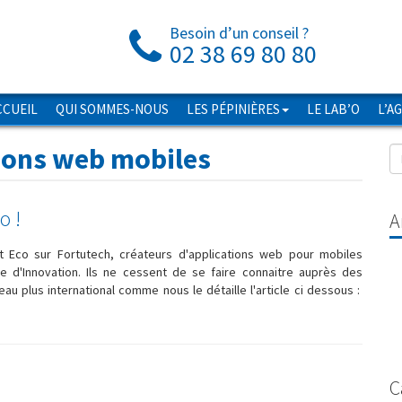
Besoin d’un conseil ?
02 38 69 80 80
CCUEIL
QUI SOMMES-NOUS
LES PÉPINIÈRES
LE LAB’O
L’A
ions web mobiles
o !
A
t Eco sur Fortutech, créateurs d'applications web pour mobiles
e d'Innovation. Ils ne cessent de se faire connaitre auprès des
au plus international comme nous le détaille l'article ci dessous :
C