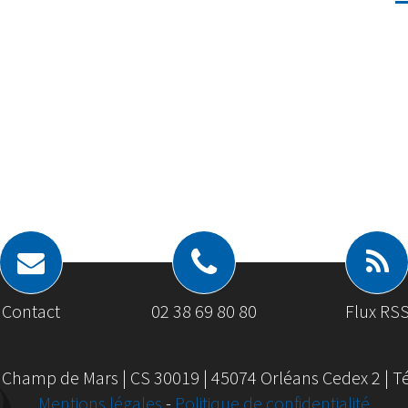
Contact
02 38 69 80 80
Flux RS
 Champ de Mars | CS 30019 | 45074 Orléans Cedex 2 | Tél
Mentions légales
-
Politique de confidentialité