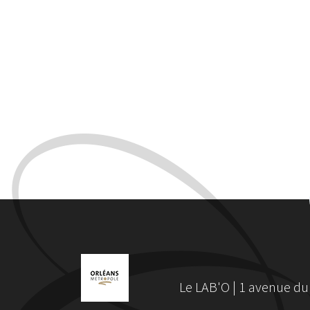
Le LAB'O | 1 avenue du