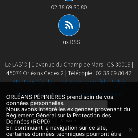
02 38 69 80 80
Flux RSS
Le LAB'O | 1 avenue du Champ de Mars | CS 30019 |
45074 Orléans Cedex 2 | Télécopie : 02 38 69 80 42
Mentions légales
-
Politique de confidentialité
SUIVEZ NOTRE CONTENU SUR FEEDBURNER
ORLÉANS PÉPINIÈRES prend soin de vos
données personnelles.
Email
Nous avons intégré les exigences provenant du
Subscription
Règlement Général sur la Protection des
S'inscrire
Données (RGPD)
En continuant la navigation sur ce site,
certaines données techniques pourront être