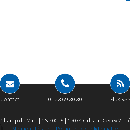
Contact
02 38 69 80 80
Flux RS
 Champ de Mars | CS 30019 | 45074 Orléans Cedex 2 | Tél
Mentions légales
-
Politique de confidentialité