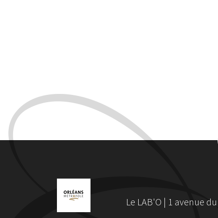
Le LAB'O | 1 avenue du