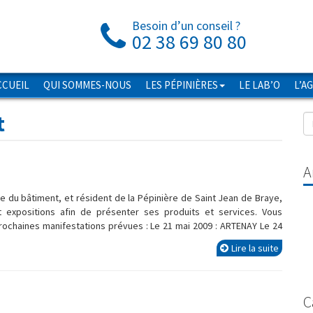
Besoin d’un conseil ?
02 38 69 80 80
CCUEIL
QUI SOMMES-NOUS
LES PÉPINIÈRES
LE LAB’O
L’A
t
A
du bâtiment, et résident de la Pépinière de Saint Jean de Braye,
t expositions afin de présenter ses produits et services. Vous
rochaines manifestations prévues : Le 21 mai 2009 : ARTENAY Le 24
Lire la suite
C