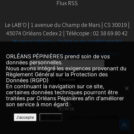
Flux RSS
Le LAB'O | 1 avenue du Champ de Mars | CS 30019 |
45074 Orléans Cedex 2 | Télécopie : 02 38 69 80 42
Mentions légales
-
Politique de confidentialité
SUIVEZ NOTRE CONTENU SUR FEEDBURNER
ORLÉANS PÉPINIÈRES prend soin de vos
données personnelles.
Email
Nous avons intégré les exigences provenant du
Subscription
Règlement Général sur la Protection des
S'inscrire
Données (RGPD)
En continuant la navigation sur ce site,
certaines données techniques pourront être
traitées par Orléans Pépinières afin d'améliorer
son service à mon égard.
Politique de confidentialité
J'accepte
Je refuse