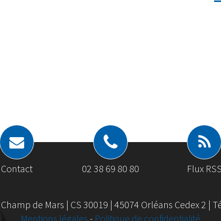
Contact
02 38 69 80 80
Flux RS
 Champ de Mars | CS 30019 | 45074 Orléans Cedex 2 | Tél
Mentions légales
-
Politique de confidentialité