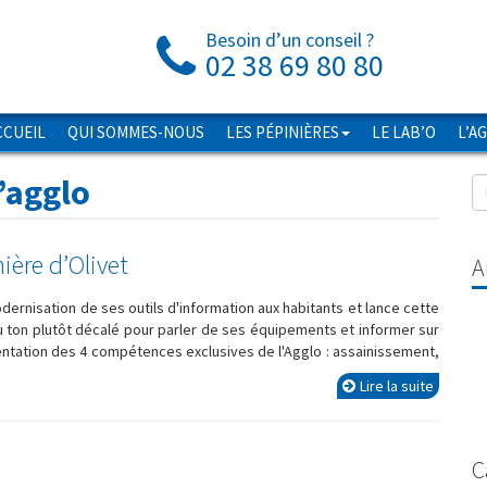
Besoin d’un conseil ?
02 38 69 80 80
CCUEIL
QUI SOMMES-NOUS
LES PÉPINIÈRES
LE LAB’O
L’A
l’agglo
inière d’Olivet
A
odernisation de ses outils d'information aux habitants et lance cette
u ton plutôt décalé pour parler de ses équipements et informer sur
entation des 4 compétences exclusives de l'Agglo : assainissement,
Lire la suite
C