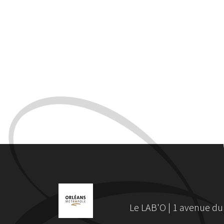
Le LAB'O | 1 avenue du