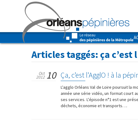
A
Articles taggés:
ça c’est 
10
Ça, c’est l’AgglO ! à la pép
Oct
2012
L'agglo Orléans Val de Loire poursuit la m
année une série vidéo, un format court a
ses services. L'épisode n°1 est une prés
déchets, économie et transports….